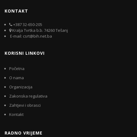
KONTAKT
+387 32-650-205
Kralja Tvrtka b.b. 74260 Tešanj
E-mail: csrt@bih.net.ba
KORISNI LINKOVI
Početna
O nama
Organizacija
Zakonska regulativa
Zahtjevi i obrasci
Kontakt
RADNO VRIJEME