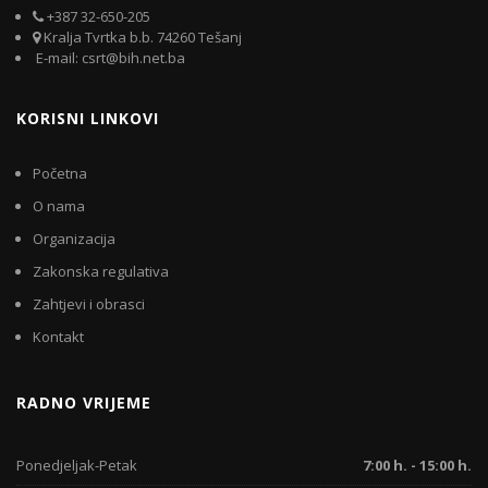
+387 32-650-205
Kralja Tvrtka b.b. 74260 Tešanj
E-mail: csrt@bih.net.ba
KORISNI LINKOVI
Početna
O nama
Organizacija
Zakonska regulativa
Zahtjevi i obrasci
Kontakt
RADNO VRIJEME
Ponedjeljak-Petak
7:00 h. - 15:00 h.