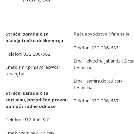
Stručni saradnik za
Računovodstvo i finansije
maloljetničku delikvenciju
Telefon: 032 206-683
Telefon: 032 206-682
Email: elvedina.jabandzic@csr
Email: amir.prnjavorac@csr-
tesanj.ba
tesanj.ba
Email: samira.delic@csr-
tesanj.ba
Stručni saradnik za
socijalnu, porodično pravnu
Telefon: 032 206-687
pomoć i radne odnose
Telefon: 032 656-351
Email: azemina.alic@csr-