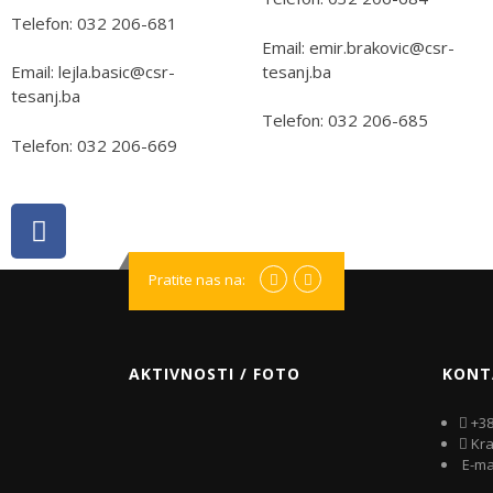
Telefon: 032 206-681
Email: emir.brakovic@csr-
tesanj.ba
Email: lejla.basic@csr-
tesanj.ba
Telefon: 032 206-685
Telefon: 032 206-669
Pratite nas na:
AKTIVNOSTI / FOTO
KONT
+38
Kra
E-mai