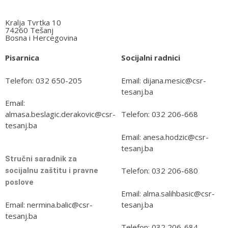
Kralja Tvrtka 10
74260 Tešanj
Bosna i Hercegovina
Pisarnica
Socijalni radnici
Telefon: 032 650-205
Email: dijana.mesic@csr-
tesanj.ba
Email:
almasa.beslagic.derakovic@csr-
Telefon: 032 206-668
tesanj.ba
Email: anesa.hodzic@csr-
tesanj.ba
Stručni saradnik za
Telefon: 032 206-680
socijalnu zaštitu i pravne
poslove
Email: alma.salihbasic@csr-
tesanj.ba
Email: nermina.balic@csr-
tesanj.ba
Telefon: 032 206-684