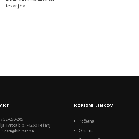
tesanj.ba
AKT
KORISNI LINKOVI
7 32-650-205
Početna
lja Tvrtka b.b. 74260 Tešanj
O nama
l: csrt@bih.net.ba