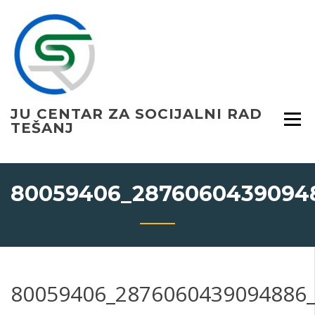
Skip
to
content
JU CENTAR ZA SOCIJALNI RAD
TEŠANJ
80059406_28760604390948
80059406_2876060439094886