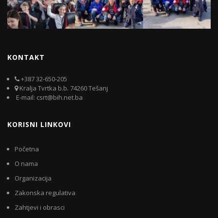
KONTAKT
+387 32-650-205
Kralja Tvrtka b.b. 74260 Tešanj
E-mail: csrt@bih.net.ba
KORISNI LINKOVI
Početna
O nama
Organizacija
Zakonska regulativa
Zahtjevi i obrasci