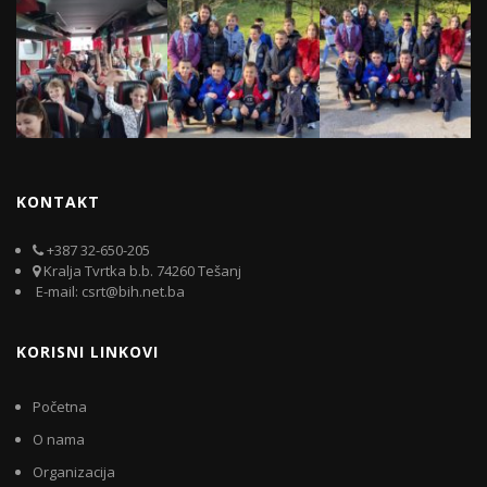
KONTAKT
+387 32-650-205
Kralja Tvrtka b.b. 74260 Tešanj
E-mail: csrt@bih.net.ba
KORISNI LINKOVI
Početna
O nama
Organizacija