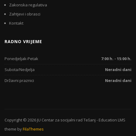
Zakonska regulativa
Zahtjevi i obrasci
Kontakt
RADNO VRIJEME
Ponedjeljak-Petak
7:00 h. - 15:00 h.
Subota/Nedjelja
Neradni dani
Državni praznici
Neradni dani
Copyright © 2026
JU Centar za socijalni rad Tešanj
-
Education LMS
theme by
FilaThemes