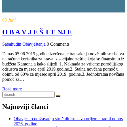
05
Juni
O B A V J E Š T E NJ E
Sabahudin
Obavještenja
0 Comments
Danas 05.06.2019.godine izvršena je transakcija novčanih sredstava
na račune korisnika za prava iz socijalne zaštite koja se finansiraju iz
budžeta Kantona a kako slijedi :1. Naknada za vrijeme porodiljskog
odsustva za mjesec april 2019.godine,2. Stalna novčana pomoć u
obimu od 60% za mjesec april 2019. godine.3. Jednokratna novčana
pomoć za…
Read more
Najnoviji članci
Obavjest o održavanju stručnih ispita za prijem u radni odnos
2026. godine