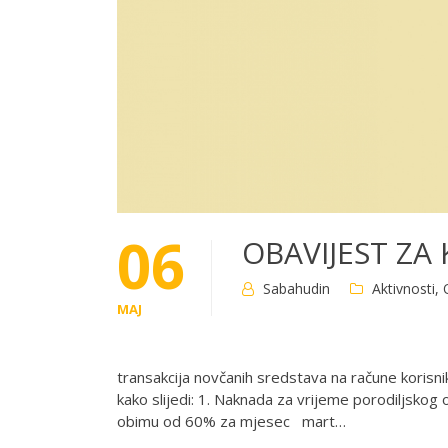
06
OBAVIJEST ZA
Sabahudin
Aktivnosti
,
MAJ
Dana 05. 05. 20
transakcija novčanih sredstava na račune korisnik
kako slijedi: 1. Naknada za vrijeme porodiljsko
obimu od 60% za mjesec mart…