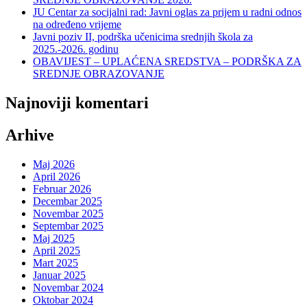
JU Centar za socijalni rad: Javni oglas za prijem u radni odnos
na određeno vrijeme
Javni poziv II, podrška učenicima srednjih škola za
2025.-2026. godinu
OBAVIJEST – UPLAĆENA SREDSTVA – PODRŠKA ZA
SREDNJE OBRAZOVANJE
Najnoviji komentari
Arhive
Maj 2026
April 2026
Februar 2026
Decembar 2025
Novembar 2025
Septembar 2025
Maj 2025
April 2025
Mart 2025
Januar 2025
Novembar 2024
Oktobar 2024