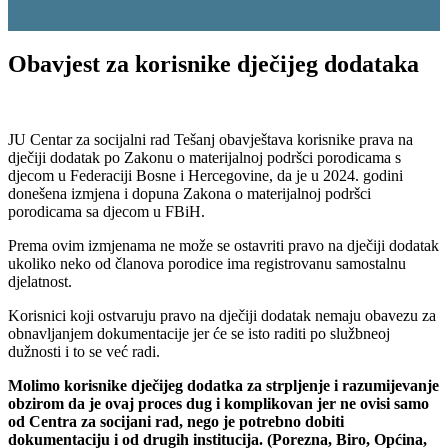
Obavjest za korisnike dječijeg dodataka
JU Centar za socijalni rad Tešanj obavještava korisnike prava na
dječiji dodatak po Zakonu o materijalnoj podršci porodicama s
djecom u Federaciji Bosne i Hercegovine, da je u 2024. godini
donešena izmjena i dopuna Zakona o materijalnoj podršci
porodicama sa djecom u FBiH.
Prema ovim izmjenama ne može se ostavriti pravo na dječiji dodatak
ukoliko neko od članova porodice ima registrovanu samostalnu
djelatnost.
Korisnici koji ostvaruju pravo na dječiji dodatak nemaju obavezu za
obnavljanjem dokumentacije jer će se isto raditi po službneoj
dužnosti i to se već radi.
Molimo korisnike dječijeg dodatka za strpljenje i razumijevanje
obzirom da je ovaj proces dug i komplikovan jer ne ovisi samo
od Centra za socijani rad, nego je potrebno dobiti
dokumentaciju i od drugih institucija. (Porezna, Biro, Općina,