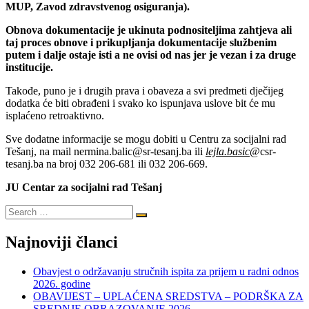
MUP, Zavod zdravstvenog osiguranja).
Obnova dokumentacije je ukinuta podnositeljima zahtjeva ali
taj proces obnove i prikupljanja dokumentacije službenim
putem i dalje ostaje isti a ne ovisi od nas jer je vezan i za druge
institucije.
Takođe, puno je i drugih prava i obaveza a svi predmeti dječijeg
dodatka će biti obrađeni i svako ko ispunjava uslove bit će mu
isplaćeno retroaktivno.
Sve dodatne informacije se mogu dobiti u Centru za socijalni rad
Tešanj, na mail nermina.balic@sr-tesanj.ba ili
lejla.basic
@csr-
tesanj.ba na broj 032 206-681 ili 032 206-669.
JU Centar za socijalni rad Tešanj
Najnoviji članci
Obavjest o održavanju stručnih ispita za prijem u radni odnos
2026. godine
OBAVIJEST – UPLAĆENA SREDSTVA – PODRŠKA ZA
SREDNJE OBRAZOVANJE 2026.