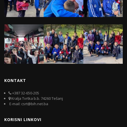
KONTAKT
+387 32-650-205
Kralja Tvrtka b.b. 74260 Tešanj
E-mail: csrt@bih.net.ba
KORISNI LINKOVI