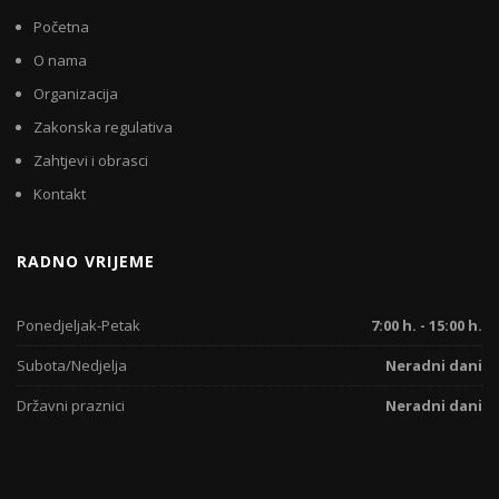
Početna
O nama
Organizacija
Zakonska regulativa
Zahtjevi i obrasci
Kontakt
RADNO VRIJEME
Ponedjeljak-Petak
7:00 h. - 15:00 h.
Subota/Nedjelja
Neradni dani
Državni praznici
Neradni dani