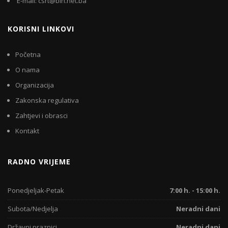
E-mail: csrt@bih.net.ba
KORISNI LINKOVI
Početna
O nama
Organizacija
Zakonska regulativa
Zahtjevi i obrasci
Kontakt
RADNO VRIJEME
Ponedjeljak-Petak
7:00 h. - 15:00 h.
Subota/Nedjelja
Neradni dani
Državni praznici
Neradni dani