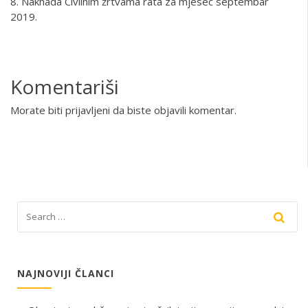
8. Naknada Civilnim žrtvama rata za mjesec septembar
2019.
Komentariši
Morate biti
prijavljeni
da biste objavili komentar.
NAJNOVIJI ČLANCI