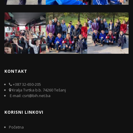
KONTAKT
+387 32-650-205
Kralja Tvrtka b.b. 74260 Tešanj
E-mail: csrt@bih.net.ba
KORISNI LINKOVI
Početna