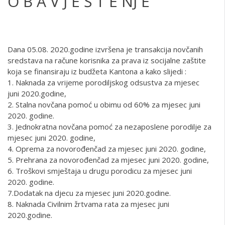
O B A V J E Š T E NJ E
Dana 05.08. 2020.godine izvršena je transakcija novčanih
sredstava na račune korisnika za prava iz socijalne zaštite
koja se finansiraju iz budžeta Kantona a kako slijedi :
1. Naknada za vrijeme porodiljskog odsustva za mjesec
juni 2020.godine,
2. Stalna novčana pomoć u obimu od 60% za mjesec juni
2020. godine.
3. Jednokratna novčana pomoć za nezaposlene porodilje za
mjesec juni 2020. godine,
4. Oprema za novorođenčad za mjesec juni 2020. godine,
5. Prehrana za novorođenčad za mjesec juni 2020. godine,
6. Troškovi smještaja u drugu porodicu za mjesec juni
2020. godine.
7.Dodatak na djecu za mjesec juni 2020.godine.
8. Naknada Civilnim žrtvama rata za mjesec juni
2020.godine.