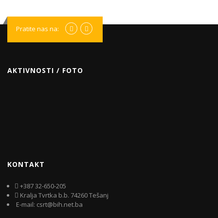
Pratite nas na:
AKTIVNOSTI / FOTO
KONTAKT
+387 32-650-205
Kralja Tvrtka b.b. 74260 Tešanj
E-mail: csrt@bih.net.ba