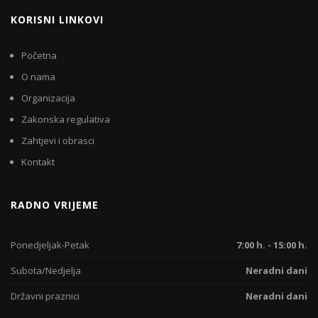
KORISNI LINKOVI
Početna
O nama
Organizacija
Zakonska regulativa
Zahtjevi i obrasci
Kontakt
RADNO VRIJEME
Ponedjeljak-Petak
7:00 h. - 15:00 h.
Subota/Nedjelja
Neradni dani
Državni praznici
Neradni dani