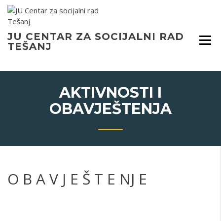
Skip
to
content
JU CENTAR ZA SOCIJALNI RAD
TEŠANJ
AKTIVNOSTI I
OBAVJEŠTENJA
O B A V J E Š T E NJ E