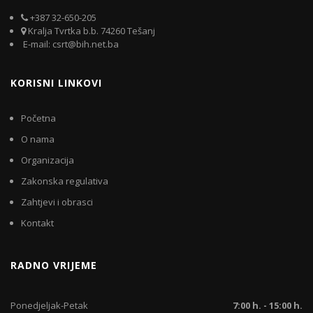
+387 32-650-205
Kralja Tvrtka b.b. 74260 Tešanj
E-mail: csrt@bih.net.ba
KORISNI LINKOVI
Početna
O nama
Organizacija
Zakonska regulativa
Zahtjevi i obrasci
Kontakt
RADNO VRIJEME
Ponedjeljak-Petak
7:00 h. - 15:00 h.