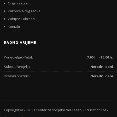
Organizacija
Zakonska regulativa
Zahtjevi i obrasci
Kontakt
RADNO VRIJEME
Ponedjeljak-Petak
7:00 h. - 15:00 h.
Subota/Nedjelja
Neradni dani
Državni praznici
Neradni dani
Copyright © 2026
JU Centar za socijalni rad Tešanj
-
Education LMS