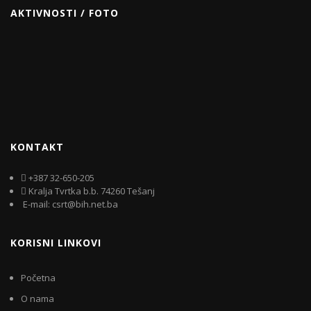
AKTIVNOSTI / FOTO
KONTAKT
+387 32-650-205
Kralja Tvrtka b.b. 74260 Tešanj
E-mail: csrt@bih.net.ba
KORISNI LINKOVI
Početna
O nama