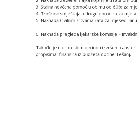
2. Naknada za žena-majka koja nije u radnom o
3. Stalna novčana pomoć u obimu od 60% za mj
4. Troškovi smještaja u drugu porodicu za mjese
5. Naknada Civilnim žrtvama rata za mjesec janu
6. Naknada pregleda ljekarske komisije – invalid
Takođe je u proteklom periodu izvršen transfer s
propisima finansira iz budžeta općine Tešanj.