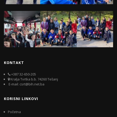
KONTAKT
+387 32-650-205
Kralja Tvrtka b.b. 74260 Tešanj
E-mail: csrt@bih.net.ba
KORISNI LINKOVI
Početna