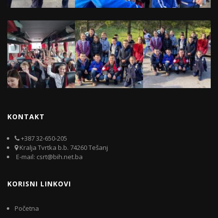
KONTAKT
+387 32-650-205
Kralja Tvrtka b.b. 74260 Tešanj
E-mail: csrt@bih.net.ba
KORISNI LINKOVI
Početna