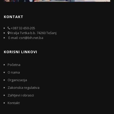
KONTAKT
+387 32-650-205
Kralja Tvrtka b.b. 74260 Tešanj
E-mail: csrt@bih.net.ba
KORISNI LINKOVI
Početna
O nama
Organizacija
Zakonska regulativa
Zahtjevi i obrasci
Kontakt