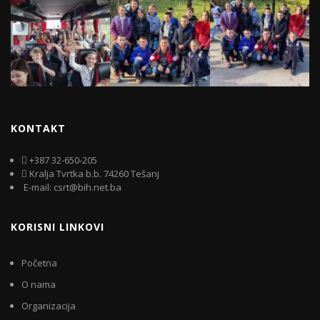
KONTAKT
+387 32-650-205
Kralja Tvrtka b.b. 74260 Tešanj
E-mail: csrt@bih.net.ba
KORISNI LINKOVI
Početna
O nama
Organizacija