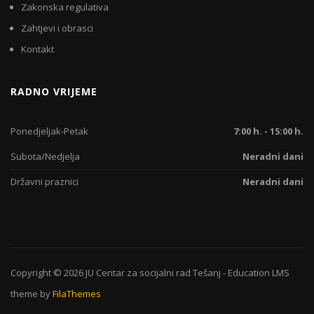
Zakonska regulativa
Zahtjevi i obrasci
Kontakt
RADNO VRIJEME
Ponedjeljak-Petak
7:00 h. - 15:00 h.
Subota/Nedjelja
Neradni dani
Državni praznici
Neradni dani
Copyright © 2026
JU Centar za socijalni rad Tešanj
-
Education LMS
theme by
FilaThemes